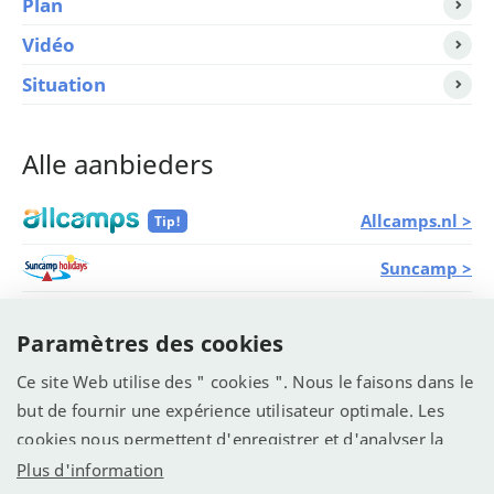
Plan
Vidéo
Situation
Alle aanbieders
Allcamps.nl >
Tip!
Suncamp >
TUI >
Paramètres des cookies
Vacanceselect >
Ce site Web utilise des " cookies ". Nous le faisons dans le
but de fournir une expérience utilisateur optimale. Les
ANWB Camping >
cookies nous permettent d'enregistrer et d'analyser la
manière dont le site Web est utilisé (voir la déclaration de
Plus d'information