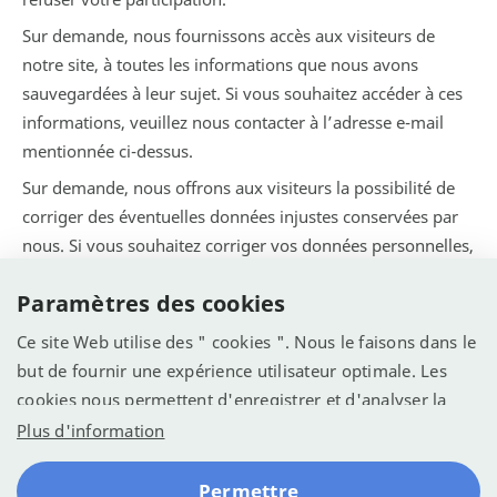
Sur demande, nous fournissons accès aux visiteurs de
notre site, à toutes les informations que nous avons
sauvegardées à leur sujet. Si vous souhaitez accéder à ces
informations, veuillez nous contacter à l’adresse e-mail
mentionnée ci-dessus.
Sur demande, nous offrons aux visiteurs la possibilité de
corriger des éventuelles données injustes conservées par
nous. Si vous souhaitez corriger vos données personnelles,
veuillez nous contacter à l’adresse e-mail mentionnée ci-
Paramètres des cookies
dessus.
Si vous pensez que notre site Internet est non
Ce site Web utilise des " cookies ". Nous le faisons dans le
conformément à notre stratégie de confidentialité, veuillez
but de fournir une expérience utilisateur optimale. Les
nous contacter à l’adresse e-mail mentionnée ci-dessus.
cookies nous permettent d'enregistrer et d'analyser la
manière dont le site Web est utilisé (voir la déclaration de
Plus d'information
confidentialité). Nous voulons l'utiliser pour optimiser le
site web pour une meilleure expérience.
Permettre