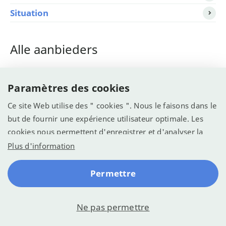
Situation
Alle aanbieders
Eurocampings >
Tip!
Paramètres des cookies
Jetcamp >
Ce site Web utilise des " cookies ". Nous le faisons dans le
but de fournir une expérience utilisateur optimale. Les
ANWB Camping >
cookies nous permettent d'enregistrer et d'analyser la
manière dont le site Web est utilisé (voir la déclaration de
Plus d'information
confidentialité). Nous voulons l'utiliser pour optimiser le
© Recreatie Media 2026
site web pour une meilleure expérience.
Permettre
Conditions générales
Sitemap
Votre vie privée
Ne pas permettre