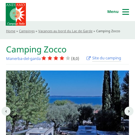
Menu
Home
»
Campings
»
Vacances au bord du Lac de Garde
»
Camping Zocco
Camping Zocco
Site du camping
Manerba-del-garda
(8,0)