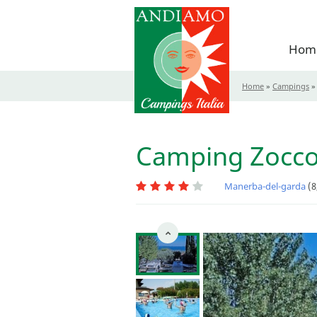
Hom
Home
»
Campings
Camping Zocc
Manerba-del-garda
(8