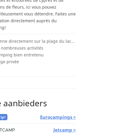
ses et entourées de cyprès et de
ns de fleurs, ici vous pouvez
lleusement vous détendre. Faites une
ation directement auprès du
ng!
Donne directement sur la plage du lac de Garde
 nombreuses activités
mping bien entretenu
age privée
e aanbieders
Eurocampings >
Tip!
Jetcamp >