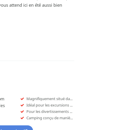
vous attend ici en été aussi bien
nom
Magnifiquement situé dans les montagnes
Idéal pour les excursions dans la nature
les
Pour les divertissements en été et en hiver
Camping conçu de manière moderne