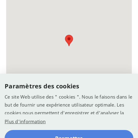
Paramètres des cookies
Ce site Web utilise des " cookies ". Nous le faisons dans le
but de fournir une expérience utilisateur optimale. Les
cookies nous permettent d'enregistrer et d'analyser la
manière dont le site Web est utilisé (voir la déclaration de
Plus d'information
confidentialité). Nous voulons l'utiliser pour optimiser le
site web pour une meilleure expérience.