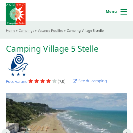
Menu
Home
»
Campings
»
Vacance Pouilles
»
Camping Village 5 stelle
Camping Village 5 Stelle
Site du camping
Foce varano
(7,0)