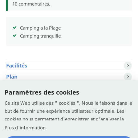
10
commentaires.
Camping a la Plage
Camping tranquille
Facilités
Plan
Situation
Paramètres des cookies
Demander
Ce site Web utilise des " cookies ". Nous le faisons dans le
but de fournir une expérience utilisateur optimale. Les
cookies nous permettent d'enregistrer et d'analyser la
manière dont le site Web est utilisé (voir la déclaration de
Plus d'information
confidentialité). Nous voulons l'utiliser pour optimiser le
© Recreatie Media 2026