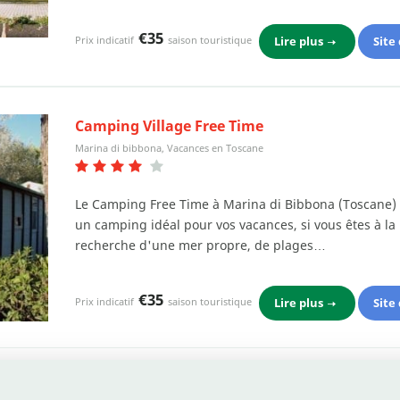
€35
Lire plus
Site
Prix indicatif
saison touristique
Camping Village Free Time
Marina di bibbona, Vacances en Toscane
Le Camping Free Time à Marina di Bibbona (Toscane) 
un camping idéal pour vos vacances, si vous êtes à la
recherche d'une mer propre, de plages…
€35
Lire plus
Site
Prix indicatif
saison touristique
Regardes toutes les campings