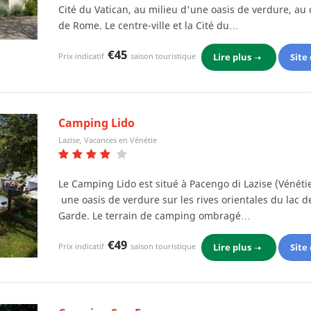
Cité du Vatican, au milieu d'une oasis de verdure, au
de Rome. Le centre-ville et la Cité du…
€45
Lire plus
Site
Prix indicatif
saison touristique
Camping Lido
Lazise, Vacances en Vénétie
Le Camping Lido est situé à Pacengo di Lazise (Vénétie
une oasis de verdure sur les rives orientales du lac d
Garde. Le terrain de camping ombragé…
€49
Lire plus
Site
Prix indicatif
saison touristique