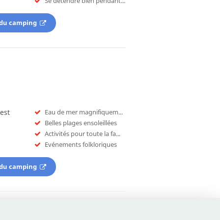
Se détendre bien pendant les vacances
 du camping
est
Eau de mer magnifiquement cristalline
Belles plages ensoleillées
Activités pour toute la famille
Evénements folkloriques
 du camping