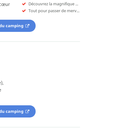
Découvrez la magnifique ville de Rome
 cœur
Tout pour passer de merveilleuses vacances
 du camping
),
e
 du camping