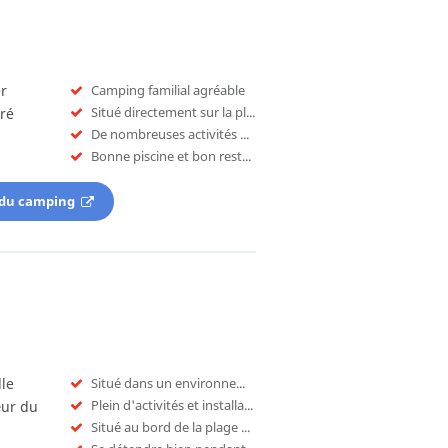
er
Camping familial agréable
Situé directement sur la plage
uré
De nombreuses activités et installations
Bonne piscine et bon restaurant
 du camping
lle
Situé dans un environnement tranquille
Plein d'activités et installations
œur du
Situé au bord de la plage et la mer