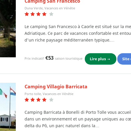
Camping San Francesco
Duna Verde, Vacances en Vénétie
Le camping San Francesco à Caorle est situé sur la m
Adriatique. Ce parc de vacances confortable est ento
d'un riche paysage méditerranéen typique.…
€53
Lire plus
Site
Prix indicatif
saison touristique
Camping Villagio Barricata
Porto tolle, Vacances en Vénétie
Camping Barricata à Bonelli di Porto Tolle vous accuei
dans un environnement et un paysage uniques au c
delta du Pô, un parc naturel dans la…