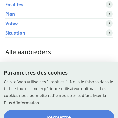
Facilités
Plan
Vidéo
Situation
Alle aanbieders
Eurocampings >
Tip!
Paramètres des cookies
Suncamp >
Ce site Web utilise des " cookies ". Nous le faisons dans le
TUI >
but de fournir une expérience utilisateur optimale. Les
cookies nous permettent d'enregistrer et d'analyser la
manière dont le site Web est utilisé (voir la déclaration de
Plus d'information
confidentialité). Nous voulons l'utiliser pour optimiser le
© Recreatie Media 2026
site web pour une meilleure expérience.
Conditions générales
Sitemap
Votre vie privée
Permettre