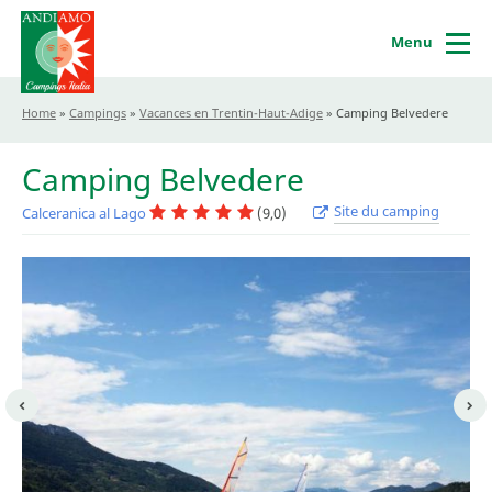
Menu
Home
»
Campings
»
Vacances en Trentin-Haut-Adige
»
Camping Belvedere
Camping Belvedere
Site du camping
Calceranica al Lago
(9,0)