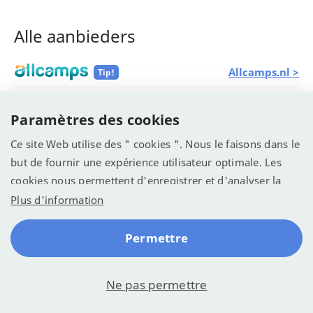
Alle aanbieders
Allcamps.nl >
Tip!
Suncamp >
Paramètres des cookies
Vacanceselect >
Ce site Web utilise des " cookies ". Nous le faisons dans le
but de fournir une expérience utilisateur optimale. Les
ANWB Camping >
cookies nous permettent d'enregistrer et d'analyser la
manière dont le site Web est utilisé (voir la déclaration de
Plus d'information
confidentialité). Nous voulons l'utiliser pour optimiser le
© Recreatie Media 2026
site web pour une meilleure expérience.
Permettre
Conditions générales
Sitemap
Votre vie privée
Ne pas permettre