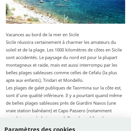
Vacances au bord de la mer en Sicile
Sicile réussira certainement à charmer les amateurs du
soleil et de la plage. Les 1000 kilomètres de côtes en Sicile
sont accidentés. Le paysage du nord est pour la plupart
montagneux et raide, mais est aussi interrompu par les
belles plages sableuses comme celles de Cefalu (la plus
apte aux enfants), Tindari et Mondello.
Les plages de galet publiques de Taormina sur la côte est,
sont d’une qualité inférieure. Il y a pourtant quand même
de belles plages sableuses près de Giardini Naxos (une
vraie station balnéaire) et Capo Passero (notamment
populaire auprès la jeunesse). Dans le sud il y a beaucoup
de plages sécrètes où l’on ne trouverait guère de traces de
Paramètres des cookies