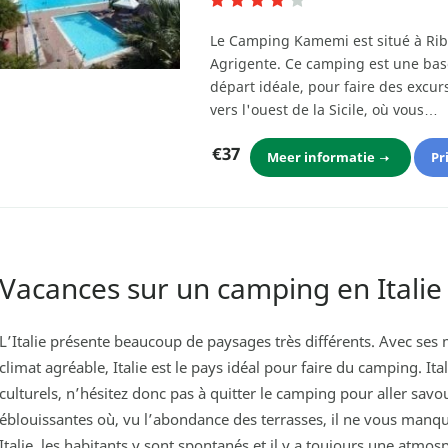
Le Camping Kamemi est situé à Rib
Agrigente. Ce camping est une bas
départ idéale, pour faire des excur
vers l'ouest de la Sicile, où vous…
€37
Meer informatie
Pr
Vacances sur un camping en Italie
L’Italie présente beaucoup de paysages très différents. Avec ses
climat agréable, Italie est le pays idéal pour faire du camping. Ita
culturels, n’hésitez donc pas à quitter le camping pour aller savou
éblouissantes où, vu l’abondance des terrasses, il ne vous manq
Italie, les habitants y sont spontanés et il y a toujours une atmo