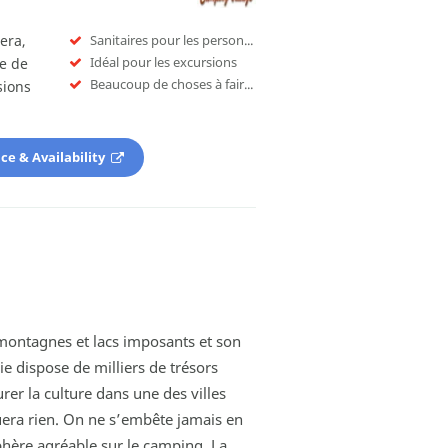
era,
Sanitaires pour les personnes à mobilité réduite
Idéal pour les excursions
e de
Beaucoup de choses à faire pour les enfants
sions
ice & Availability
 montagnes et lacs imposants et son
lie dispose de milliers de trésors
rer la culture dans une des villes
uera rien. On ne s’embête jamais en
sphère agréable sur le camping. La